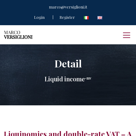
marco@versiglioni.it
Login
Register
Detail
Liquid income
-mv
Liquinomics and double-rate VAT – A