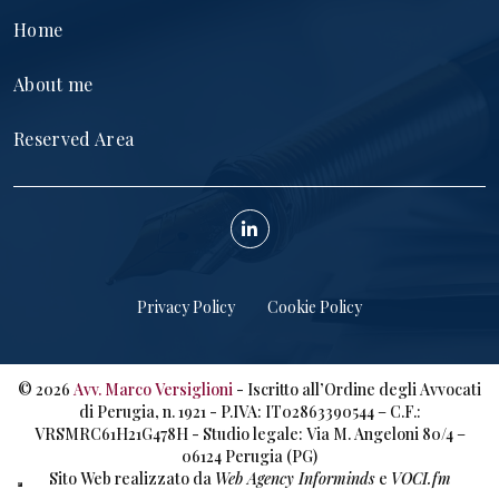
Home
About me
Reserved Area
Privacy Policy
Cookie Policy
©
2026
Avv. Marco Versiglioni
- Iscritto all’Ordine degli Avvocati
di Perugia, n. 1921 - P.IVA: IT02863390544 – C.F.:
VRSMRC61H21G478H - Studio legale: Via M. Angeloni 80/4 –
06124 Perugia (PG)
Sito Web realizzato da
Web Agency Informinds
e
VOCI.fm