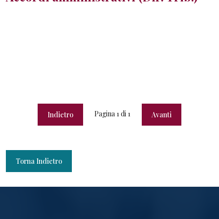
Pagina
1
di
1
Indietro
Avanti
Torna Indietro