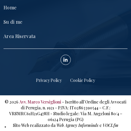
Home
Su di me
Area Riservata
Privacy Policy
Cookie Policy
©
2026
Avv. Marco Versiglioni
- Iscritto all’Ordine degli Avvocati
di Perugia, n. 1921 - P.IVA: IT02863390544 – C.F.:
VRSMRC61H21G478H - Studio legale: Via M. Angeloni 80/4 –
06124 Perugia (PG)
Sito Web realizzato da
Web Agency Informinds
e
VOCI.fm