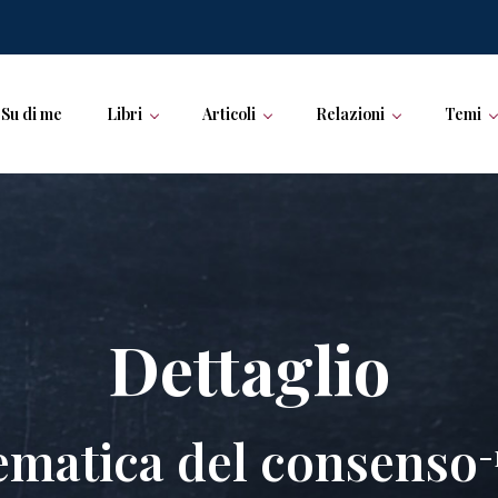
Su di me
Libri
Articoli
Relazioni
Temi
Dettaglio
ematica del consenso
-