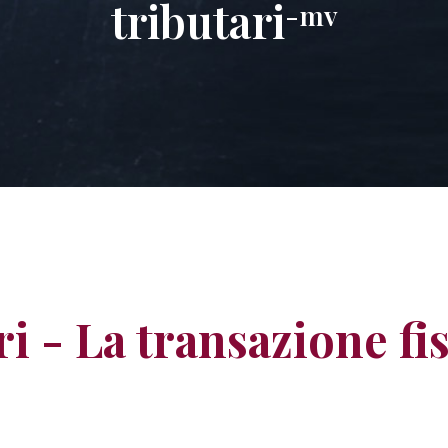
tributari
-mv
i - La transazione fi