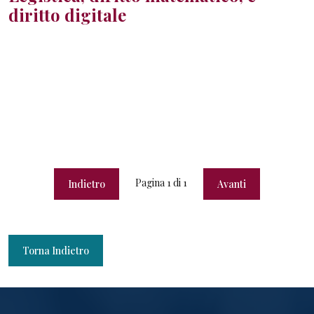
diritto digitale
Pagina
1
di
1
Indietro
Avanti
Torna Indietro